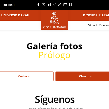
JUEGOS
UNIVERSO DAKAR
DESCUBRIR ARAB
sábado 2 de e
01/01 > 15/01/2027
Galería fotos
Prólogo
Coche >
Classic >
Síguenos
Recibe información exclusiva del Dakar