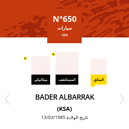
N°650
سيارات
4X4
+
+
السائق
المستكشف
ميكانيكي
BADER ALBARRAK
(KSA)
تاريخ الولادة 13/03/1985