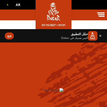
AR
الم داكار
01/01 > 01/15/2027
حمّل التطبيق
✕
فتح
اغمر نفسك في Dakar