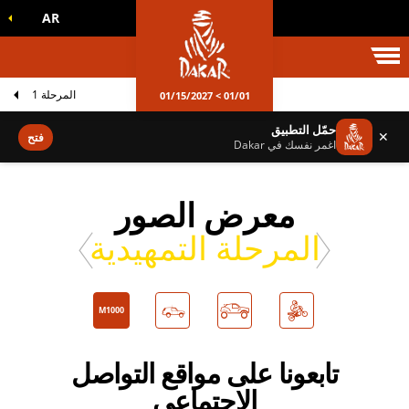
AR
الم داكار
المرحلة 1
01/01 > 01/15/2027
حمّل التطبيق
✕
فتح
اغمر نفسك في Dakar
معرض الصور
المرحلة التمهيدية
M1000
تابعونا على مواقع التواصل
الاجتماعي