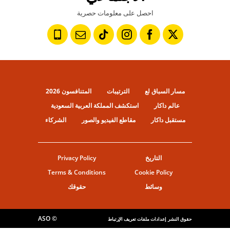
احصل على معلومات حصرية
مسار السباق لع
الترتيبات
المتنافسون 2026
عالم داكار
استكشف المملكة العربية السعودية
مستقبل داكار
مقاطع الفيديو والصور
الشركاء
التاريخ
Privacy Policy
Terms & Conditions
Cookie Policy
وسائط
حقوقك
© ASO
حقوق النشر
إعدادات ملفات تعريف الإرتباط