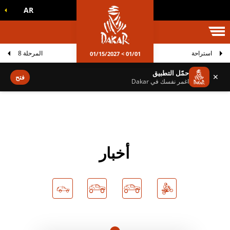
AR
الم داكار
استراحة
المرحلة 8
01/01 > 01/15/2027
حمّل التطبيق
✕
فتح
اغمر نفسك في Dakar
أخبار