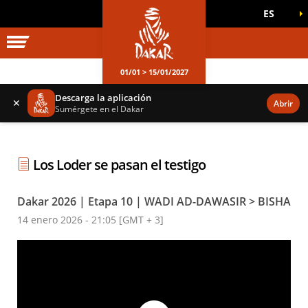
ES
UNIVERSO DAKAR
JUEGOS OFICIALES
01/01 > 15/01/2027
Descarga la aplicación
✕
Abrir
Sumérgete en el Dakar
Los Loder se pasan el testigo
Dakar 2026 | Etapa 10 | WADI AD-DAWASIR > BISHA
14 enero 2026 - 21:05 [GMT + 3]