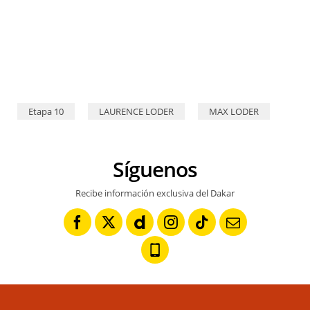
763 LODER Maximilian (ger), LODER Laurence (ger), Delta4x4, Puch, Classic Car, action Dakar Classic - 07/01/2026 – Stage 4 – ALULA > ALULA (MARATHON) © A.S.O./Aurélien Vialatte
Etapa 10
LAURENCE LODER
MAX LODER
Síguenos
Recibe información exclusiva del Dakar