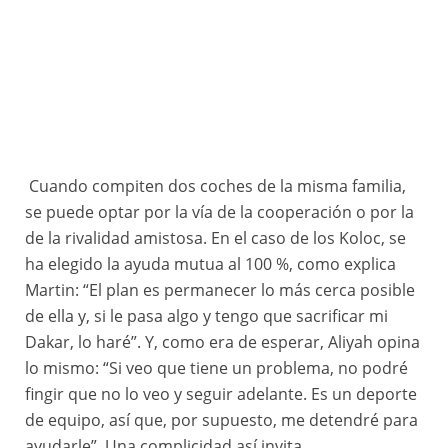
Cuando compiten dos coches de la misma familia,
310 KOLOC Aliyyah (syc), DUPLE Stéphane (fra), Buggyra ZM Racing, Buggyra Can-Am DV21, FIA W2RC, action during the Prologue of the 2023 Abu Dhabi Desert Challenge, 2nd round of the 2023 W2RC season, on February 26, 2023 in Al Dhannah, Abu Dhabi © A.S.O/DPPI/J.Delfosse
se puede optar por la vía de la cooperación o por la
de la rivalidad amistosa. En el caso de los Koloc, se
ha elegido la ayuda mutua al 100 %, como explica
Martin: “El plan es permanecer lo más cerca posible
de ella y, si le pasa algo y tengo que sacrificar mi
Dakar, lo haré”. Y, como era de esperar, Aliyah opina
lo mismo: “Si veo que tiene un problema, no podré
fingir que no lo veo y seguir adelante. Es un deporte
de equipo, así que, por supuesto, me detendré para
ayudarle”. Una complicidad así invita