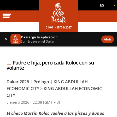
ES
UNIVERSO DAKAR
JUEGOS OFICIALES
01/01 > 15/01/2027
Descarga la aplicación
✕
Abrir
Sumérgete en el Dakar
Padre e hija, pero cada Koloc con su
volante
Dakar 2026 | Prólogo | KING ABDULLAH
ECONOMIC CITY > KING ABDULLAH ECONOMIC
CITY
3 enero 2026 - 22:38 [GMT + 3]
El checo Martin Koloc vuelve a las pistas y dunas