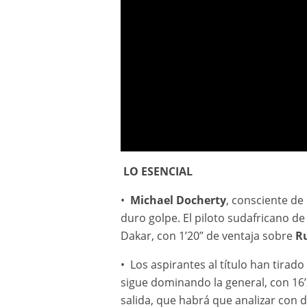
LO ESENCIAL
Etapa 10 - Película presentada por Aramco - #Dak
•
Michael Docherty
, consciente de
duro golpe. El piloto sudafricano de
Dakar, con 1’20’’ de ventaja sobre
R
• Los aspirantes al título han tira
sigue dominando la general, con 16’
salida, que habrá que analizar con d