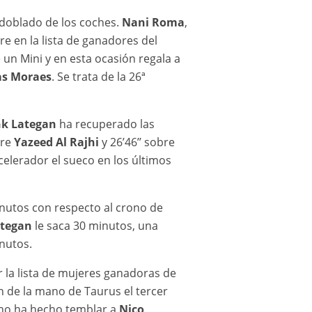
sdoblado de los coches.
Nani Roma
,
e en la lista de ganadores del
 un Mini y en esta ocasión regala a
as Moraes
. Se trata de la 26ª
k Lategan
ha recuperado las
bre
Yazeed Al Rajhi
y 26’46’’ sobre
celerador el sueco en los últimos
nutos con respecto al crono de
tegan
le saca 30 minutos, una
inutos.
r la lista de mujeres ganadoras de
n de la mano de Taurus el tercer
 no ha hecho temblar a
Nico