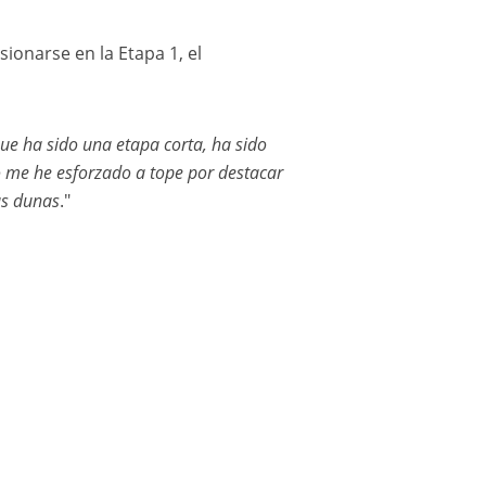
227 ROMA Nani (spa), HARO Alex (spa), Ford, Ford M-Sport, FIA W2RC, Ultimate, celebrates their stage win during the Stage 10 of the Dakar 2025 on January 15, 2025 between Haradh and Subaytah, Saudi Arabia © A.S.O./J.Delfosse/DPPI
ionarse en la Etapa 1, el
que ha sido una etapa corta, ha sido
o me he esforzado a tope por destacar
as dunas
."