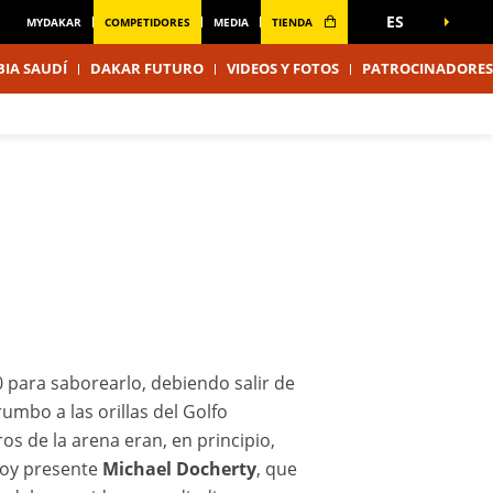
ES
MYDAKAR
COMPETIDORES
MEDIA
TIENDA
IA SAUDÍ
DAKAR FUTURO
VIDEOS Y FOTOS
PATROCINADORES
 para saborearlo, debiendo salir de
mbo a las orillas del Golfo
s de la arena eran, en principio,
 hoy presente
Michael Docherty
, que