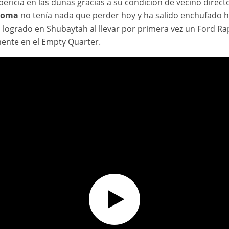
ericia en las dunas gracias a su condición de vecino direct
Roma
no tenía nada que perder hoy y ha salido enchufado hac
logrado en Shubaytah al llevar por primera vez un Ford Rapt
nte en el Empty Quarter.