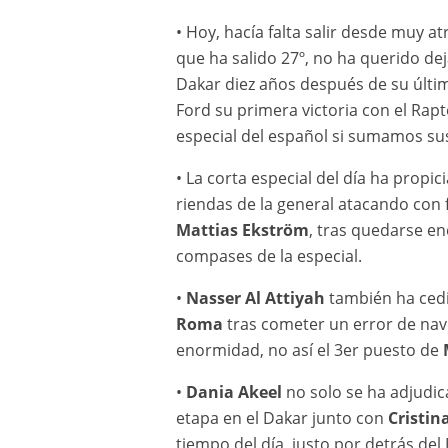
• Hoy, hacía falta salir desde muy 
que ha salido 27º, no ha querido de
Dakar diez años después de su última
Ford su primera victoria con el Rap
especial del español si sumamos su
• La corta especial del día ha propic
riendas de la general atacando con 
Mattias Ekström
, tras quedarse en
compases de la especial.
•
Nasser Al Attiyah
también ha cedi
Roma
tras cometer un error de nave
enormidad, no así el 3er puesto de
•
Dania Akeel
no solo se ha adjudic
etapa en el Dakar junto con
Cristin
tiempo del día, justo por detrás del