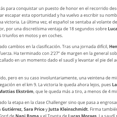
atrás para conquistar un puesto de honor en el recorrido de
jar escapar esta oportunidad y ha vuelvo a escribir su nombr
 victoria. La última vez, el español se sentaba al volante de
tor, por una discretísima ventaja de 18 segundos sobre
Luc
s triunfos en motos y en coches.
iado cambios en la clasificación. Tras una jornada difícil,
Hen
fuerza. Ha terminado con 2’27’’ de margen en la general so
callado en un momento dado el saudí y levantar el pie del a
do, pero en su caso involuntariamente, una veintena de mi
gación en el km 9. La victoria le queda ahora lejos, pues
La
Mattias Ekström
, que le queda más a tiro, a menos de 4 m
ado la etapa en la clase Challenger sino que pasa a engrosa
a Gutiérrez, Sara Price
y
Jutta Kleinschmidt
. Firma tambié
 Ford de
Nani Roma
y el Toyota de
Lucas Moraes
. La saudí