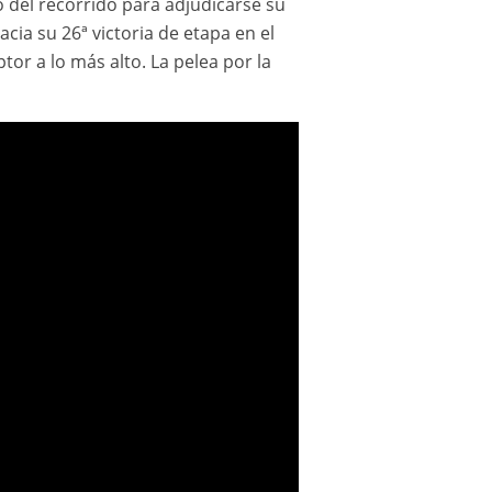
o del recorrido para adjudicarse su
ia su 26ª victoria de etapa en el
or a lo más alto. La pelea por la