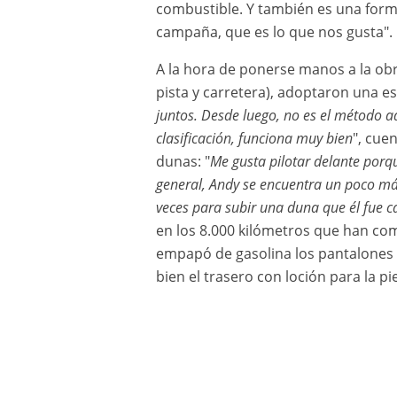
combustible. Y también es una forma
campaña, que es lo que nos gusta"
A la hora de ponerse manos a la obr
pista y carretera), adoptaron una e
juntos. Desde luego, no es el método a
clasificación, funciona muy bien
", cue
dunas: "
Me gusta pilotar delante porqu
general, Andy se encuentra un poco más
veces para subir una duna que él fue c
en los 8.000 kilómetros que han co
empapó de gasolina los pantalones d
bien el trasero con loción para la pie