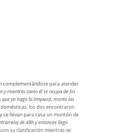
131 FABRE Anthony (fra), Team ARF, KTM, Moto, Originals by Motul, 132 BEAUCOUD Andy (fra), Team RAF, Husqvarna, Moto, Originals by Motul, action during the Stage 1 of the Dakar 2024 on January 6, 2024 between Al-Ula and Al Henakiyah, Saudi Arabia - Photo © A.S.O./F.Gooden/DPPI
iguen complementándose para atender
 y mientras tanto él se ocupa de los
s que yo hago la limpieza, monto las
s domésticas, los dos encontraron
 y se llevan para casa un montón de
rarreloj de 48h y entonces llegó
con su clasificación mientras se