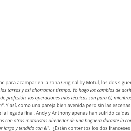
131 FABRE Anthony (fra), Team ARF, KTM, Moto, Originals by Motul, action during the Stage 6 « 48 Hours Chrono » of the Dakar 2024 from January 11 to 12, 2024 around Subaytah, Saudi Arabia © A.S.O./F.Lefloc'h/DPPI
ivac para acampar en la zona Original by Motul, los dos s
as tareas y así ahorramos tiempo. Yo hago los cambios de aceite
 de profesión, las operaciones más técnicas son para él, mientra
n"
. Y así, como una pareja bien avenida pero sin las escena
 la llegada final, Andy y Anthony apenas han sufrido caídas
 con otros motoristas alrededor de una hoguera durante la cont
 largo y tendido con él
". ¿Están contentos los dos franceses 