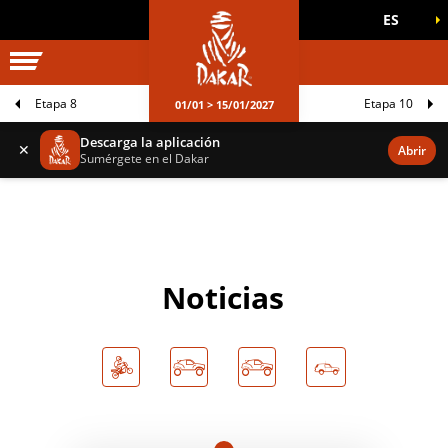
ES
UNIVERSO DAKAR
JUEGOS OFICIALES
Etapa 8
Etapa 10
01/01 > 15/01/2027
Descarga la aplicación
✕
Abrir
Sumérgete en el Dakar
Noticias