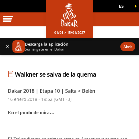
ES
UNIVERSO DAKAR
JUEGOS OFICIALES
01/01 > 15/01/2027
Descarga la aplicación
✕
Abrir
Sumérgete en el Dakar
Walkner se salva de la quema
Dakar 2018 | Etapa 10 | Salta > Belén
16 enero 2018 - 19:52 [GMT -3]
En el punto de mira…