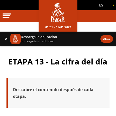
ES
UNIVERSO DAKAR
JUEGOS OFICIALES
01/01 > 15/01/2027
Descarga la aplicación
✕
Abrir
Sumérgete en el Dakar
ETAPA 13 - La cifra del día
Descubre el contenido después de cada
etapa.