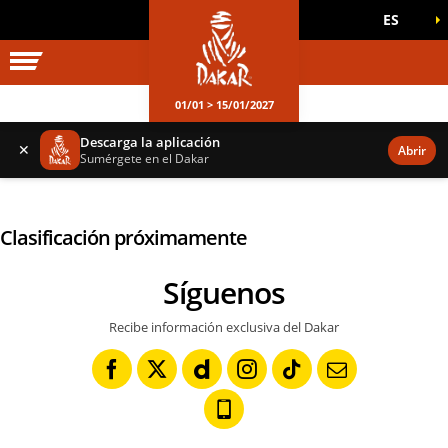
ES
UNIVERSO DAKAR
JUEGOS OFICIALES
01/01 > 15/01/2027
Descarga la aplicación
✕
Abrir
Sumérgete en el Dakar
Clasificación próximamente
Síguenos
Recibe información exclusiva del Dakar