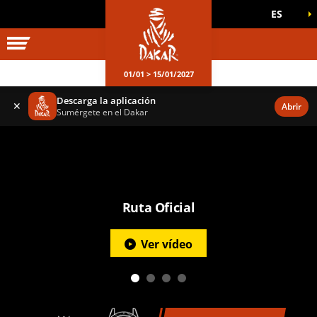
ES
UNIVERSO DAKAR
JUEGOS OFICIALES
01/01 > 15/01/2027
Descarga la aplicación
✕
Abrir
Sumérgete en el Dakar
Ruta Oficial
Ver vídeo